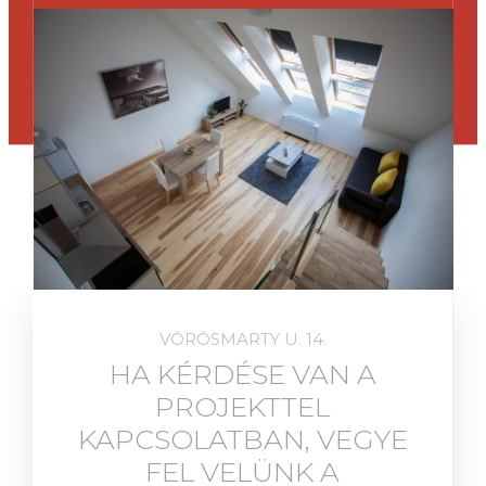
v14.hu
VÖRÖSMARTY U. 14.
HA KÉRDÉSE VAN A
PROJEKTTEL
KAPCSOLATBAN, VEGYE
FEL VELÜNK A