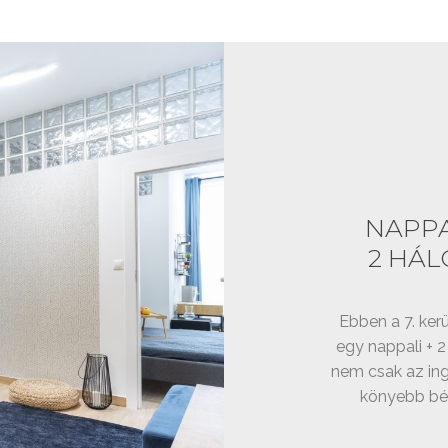
NAPPA
2 HÁL
Ebben a 7. ker
egy nappali + 2 
nem csak az ing
könyebb bé