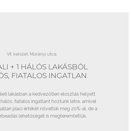
VII. kerület, Murányi utca
LI + 1 HÁLÓS LAKÁSBÓL
ÓS, FIATALOS INGATLAN
ületi lakásban a kedvezőtlen elosztás helyett
hálós, fiatalos ingatlant hoztunk létre, amivel
atlan piaci értékét növeltük meg 20%-al, de a
rbeadás lehetőségét is megteremtettük.