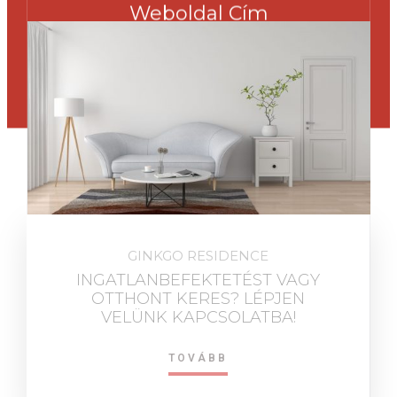
Weboldal Cím
gingko.hu
GINKGO RESIDENCE
INGATLANBEFEKTETÉST VAGY
OTTHONT KERES? LÉPJEN
VELÜNK KAPCSOLATBA!
TOVÁBB